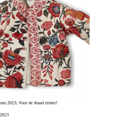
 2023; Voor de draad ermee!
Marieke de Winkel ben
Radboud-Universiteit
2023
15 februari 202