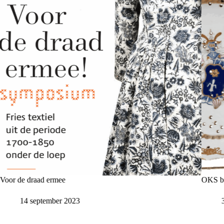
oor de draad ermee
OKS bre
14 september 2023
3