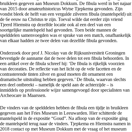
bruikleen gegeven aan Museum Dokkum. De fibula werd in het najaar
van 2015 door amateurhistoricus Wytse Tjepkema gevonden. Zijn
vondst bleek de helft van een vergulde zilveren fibula (mantelspeld) uit
de 6e eeuw na Christus te zijn. Toeval wilde dat eerder zijn vriend
Tjeerd Hiemstra op dezelfde locatie ook al een deel van een
soortgelijke mantelspeld had gevonden. Toen beide mannen de
spelddelen samenvoegden was er sprake van een match, onafhankelijk
van elkaar hadden ze twee delen van dezelfde fibula gevonden.
Onderzoek door prof J. Nicolay van de Rijksuniversiteit Groningen
bevestigde de aanname dat de twee delen tot een fibula behoorden. In
een artikel over de fibula schreef hij: ‘De fibula is rijkelijk voorzien
van decoraties. De reflectie van het licht op de vele facetten en de
contrasterende tinten zilver en goud moeten dit ornament een
dramatische uitstraling hebben gegeven.’ De fibula, waarvan slechts
een deel ontbreekt – namelijk de speld aan de achterzijde – is
inmiddels op professionele wijze samengevoegd door specialisten van
Archeocare in Maarssen.
De vinders van de spelddelen hebben de fibula een tijdje in bruikleen
gegeven aan het Fries Museum in Leeuwarden. Hier schitterde de
mantelspeld in de expositie “Goud”. Na afloop van de expositie ging
de mantelspeld terug naar de vinders. Tjepkema en Hiemstra namen in
2018 contact op met Museum Dokkum met de vraag of het museum