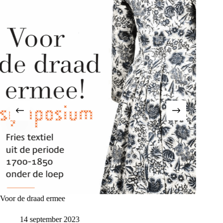
Voor de draad ermee
OKS bre
14 september 2023
3